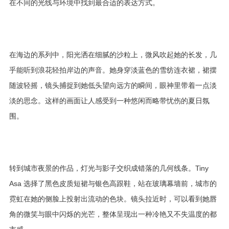
在不同的光线与环境中找到最合适的表达方式。
在海边的系列中，阳光洒在细腻的沙粒上，微风吹起她的长发，几
乎能听到浪花轻拍岸边的声音。她身穿淡蓝色的雪纺连衣裙，裙摆
随波轻摇，镜头捕捉到她低头望向远方的瞬间，眼神里带着一点淡
淡的思念。这样的画面让人感受到一种悠闲而略带忧伤的夏日氛
围。
转到城市夜景的作品，灯光与影子交织成错落的几何线条。Tiny
Asa 选择了黑色皮质短裙与银色高跟鞋，站在玻璃幕墙前，城市的
霓虹在她的侧脸上投射出流动的色块。镜头拉近时，可以看到她唇
角的微笑与眼中闪烁的光芒，整体呈现出一种冷艳又不失温度的都