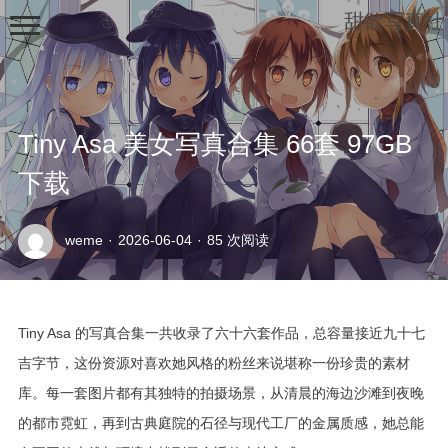
甜欲写真社
Tiny Asa 美女写真合集 66套 97GB
下载
示
weme
·
2026-06-04
·
85 次阅读
例
页
面
Tiny Asa 的写真合集一共收录了六十六套作品，总容量接近九十七
吉字节，这份资源对喜欢她风格的粉丝来说堪称一份珍贵的素材
库。每一套图片都有其独特的拍摄场景，从清晨的海边沙滩到夜晚
的都市霓虹，再到古典庭院的石径与现代工厂的金属质感，她总能