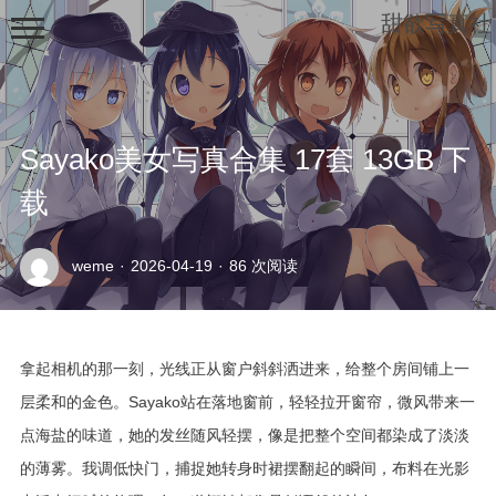
甜欲写真社
Sayako美女写真合集 17套 13GB 下
载
示
weme
·
2026-04-19
·
86 次阅读
例
页
面
拿起相机的那一刻，光线正从窗户斜斜洒进来，给整个房间铺上一
层柔和的金色。Sayako站在落地窗前，轻轻拉开窗帘，微风带来一
点海盐的味道，她的发丝随风轻摆，像是把整个空间都染成了淡淡
的薄雾。我调低快门，捕捉她转身时裙摆翻起的瞬间，布料在光影