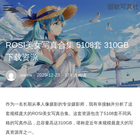
甜欲写真社
ROSI美女写真合集 5108套 310GB
下载资源
示
weme
·
2025-12-23
·
174 次阅读
例
页
面
作为一名长期从事人像摄影的专业摄影师，我有幸接触并分析了这
套规模庞大的ROSI美女写真合集。这套资源包含了5108套不同风
格的写真作品，总容量高达310GB，堪称是近年来规模最庞大的写
真资源库之一。