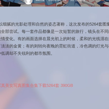
向以细腻的光影处理和自然的姿态著称，这次发布的5264套
的全部尝试。每一套作品都像是一次短暂的旅行，镜头在不同
表情变化。有的画面选择在晨光初上的时候，柔和的光线洇在
了淡淡的金黄；有的则转向夜晚的霓虹街道，冷色调的灯光与
种低调却不失锐利的都市氛围。
写真美女写真图集合集下载5264套 390GB