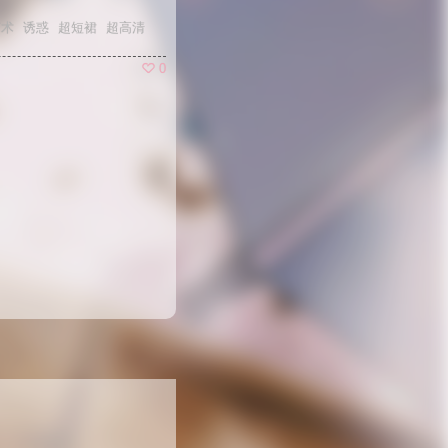
艺术
诱惑
超短裙
超高清
0
