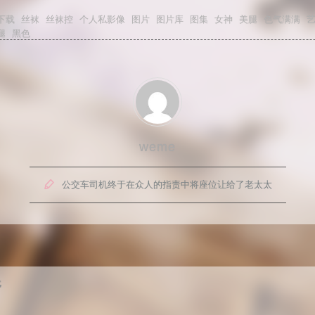
下载
丝袜
丝袜控
个人私影像
图片
图片库
图集
女神
美腿
色气满满
腿
黑色
weme

公交车司机终于在众人的指责中将座位让给了老太太
G