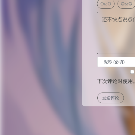
OωO
✪ω✪
下次评论时使用