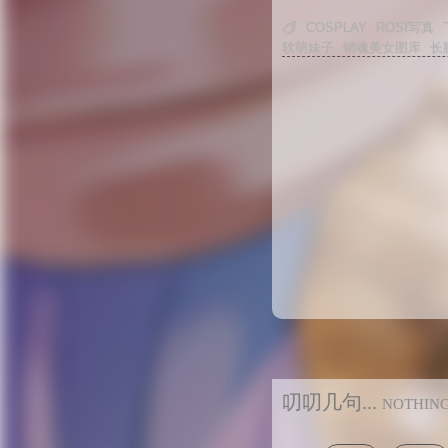

COSPLAY
ROSI写真
软萌妹子
销魂美女图库
长
叨叨几句...
NOTHIN