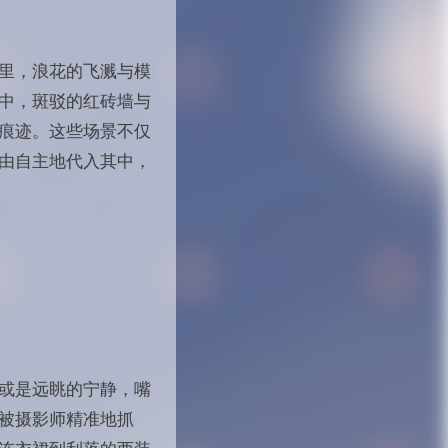
里，浪花的飞溅与模
中，斑驳的红砖墙与
痕迹。这些场景不仅
由自主地代入其中，
或是远眺的宁静，嘴
被摄影师精准地抓