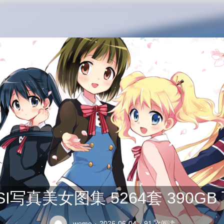
公交车司机终于在众人的指责中将座位让给了老太太
SI写真美女图集 5264套 390GB
weme
·
2026-06-04
·
91 次阅读