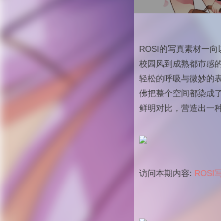
ROSI的写真素材一
校园风到成熟都市感
轻松的呼吸与微妙的
佛把整个空间都染成
鲜明对比，营造出一
访问本期内容:
ROSI