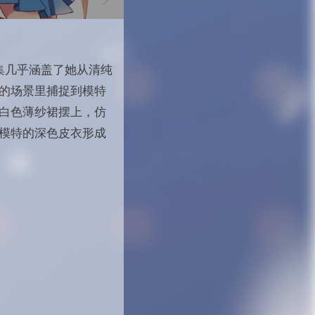
图集几乎涵盖了她从清纯
的场景里捕捉到模特
白色薄纱裙摆上，仿
模特的深色皮衣形成