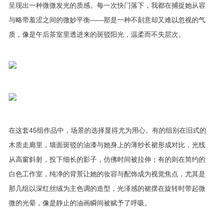
呈现出一种微微发光的质感。每一次快门落下，我都在捕捉她从容
与略带羞涩之间的微妙平衡——那是一种不刻意却又难以忽视的气
质，像是午后茶室里透进来的斑驳阳光，温柔而不失层次。
在这套45组作品中，场景的选择显得尤为用心。有的组别在旧式的
木质走廊里，墙面斑驳的油漆与她身上的薄纱长裙形成对比，光线
从高窗斜射，投下细长的影子，仿佛时间被拉伸；有的则在简约的
白色工作室，纯净的背景让她的妆容与配饰成为视觉焦点，尤其是
那几组以深红丝绒为主色调的造型，光泽感的裙摆在旋转时带起微
微的光晕，像是静止的油画瞬间被赋予了呼吸。