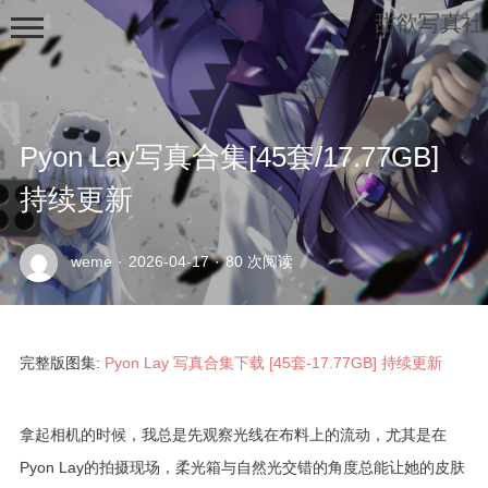
甜欲写真社
Pyon Lay写真合集[45套/17.77GB]
持续更新
示
weme
·
2026-04-17
·
80 次阅读
例
页
面
完整版图集:
Pyon Lay 写真合集下载 [45套-17.77GB] 持续更新
拿起相机的时候，我总是先观察光线在布料上的流动，尤其是在
Pyon Lay的拍摄现场，柔光箱与自然光交错的角度总能让她的皮肤