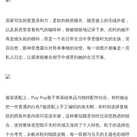
居家写实则更显亲和力，柔软的棉质睡衣、随意披上的毛绒外套，
以及厨房里冒着热气的咖啡杯，都被细致地记录下来。此时的她不
再是镜头前的模特，而是一个在日常生活中享受慢时光的女孩，笑
容自然，眼神里透露出对简单事物的珍惜。每一张图片都像是一页
私人日志，让观者能够在细节中感受到她的生活节奏。
服装搭配上，Puy Puy善于将基础单品与独特配件结合。有时她会
把一件普通的白色T恤搭配上手工编织的渔夫帽，有时则选择复格
纹的西装外套内搭印花连衣裙，这种看似随意却经过深思熟虑的组
合，使得整体造型既不失时尚感又保持了个人特色。鞋子的选择也
十分考究，从帆布鞋到细跟皮靴，每一双都与当天的主题色彩相呼