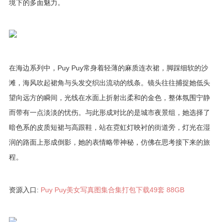
境下的多面魅力。
在海边系列中，Puy Puy常身着轻薄的麻质连衣裙，脚踩细软的沙
滩，海风吹起裙角与头发交织出流动的线条。镜头往往捕捉她低头
望向远方的瞬间，光线在水面上折射出柔和的金色，整体氛围宁静
而带有一点淡淡的忧伤。与此形成对比的是城市夜景组，她选择了
暗色系的皮质短裙与高跟鞋，站在霓虹灯映衬的街道旁，灯光在湿
润的路面上形成倒影，她的表情略带神秘，仿佛在思考接下来的旅
程。
资源入口:
Puy Puy美女写真图集合集打包下载49套 88GB