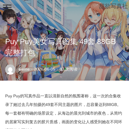
甜欲写真社
Puy Puy美女写真图集 49套 88GB
完整打包
示
weme
·
2026-06-05
·
83 次阅读
例
页
面
Puy Puy的写真作品一直以清新自然的氛围著称，这一次的合集收
录了她过去几年拍摄的49套不同主题的图片，总容量达到88GB。
每一套都有明确的场景设定，从海边的晨光到城市的夜色，从简约
的居家写实到复古的胶片质感，画面的变化让人感受到她在不同环