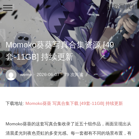
甜欲写真社
Momoko葵葵写真合集资源 [49
套-11GB] 持续更新
示
weme
·
2026-06-07
·
79 次阅读
例
页
面
下载地址:
Momoko葵葵 写真合集下载 [49套-11GB] 持续更新
Momoko葵葵的这套写真合集收录了近五十组作品，画面呈现出从
清晨柔光到夜色霓虹的多变光感。每一套都有不同的场景布置，有