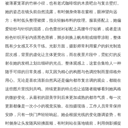
被薄雾笼罩的竹林小径，也有老式咖啡馆的木质吧台与复古壁灯。
她的姿态在镜头前自然流露，有时侧身倚靠在窗框，眼神望向远
方；有时低头整理裙摆，指尖轻触布料的纹理。服装搭配上，她偏
爱轻纱与针织的混搭，白色蕾丝衬衫配上高腰牛仔短裤，或者是淡
粉色针织开衫内搭黑色滑裤，脚步则换上帆布鞋或细带凉鞋，整体
既有少女感又不失干练。光影方面，摄影师常利用窗户的斜光制造
层次感，背景的虚化让主体更突出，而在夜景片段中，霓虹灯的反
射在她的发梢上划出细碎的光点。整体观感上，这套合集给人一种
随手可得的日常美感，却又因为精心的构图与色调控制而显得格外
用心。无论是喜欢清新自然风还是偏向都市复古调的观众，都能在
这些图片里找到共鸣。持续更新的特点也让追随者能够看到她风格
的微妙变化，从最初的甜美学到后来更加成熟的都市气质，每一次
更新都像是一次小小的视觉实验。在拍摄现场，工作人员常常保持
安静，只有一快门声轻轻响起。她会根据光线的变化微调姿势，有
时侧身让头发随风轻拂面颊，有时则站在落地镜前，利用倒影捕捉