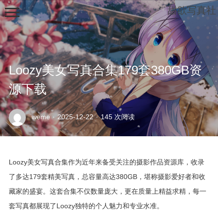
甜欲写真社
Loozy美女写真合集179套380GB资
源下载
示
weme
·
2025-12-22
·
145 次阅读
例
页
面
Loozy美女写真合集作为近年来备受关注的摄影作品资源库，收录
了多达179套精美写真，总容量高达380GB，堪称摄影爱好者和收
藏家的盛宴。这套合集不仅数量庞大，更在质量上精益求精，每一
套写真都展现了Loozy独特的个人魅力和专业水准。