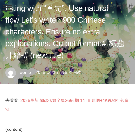
甜欲写真社
listing with “首先”. Use natural
flow.Let’s write ~900 Chinese
characters. Ensure no extra
explanations. Output format:#-标题
开始-# (new title)
示
weme
·
2026-04-16
·
76 次阅读
例
页
面
去看看:
2026最新 物恋传媒全集2666期 14TB 原图+4K视频打包资
源
(content)