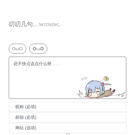
叨叨几句...
NOTHING
OωO
✪ω✪