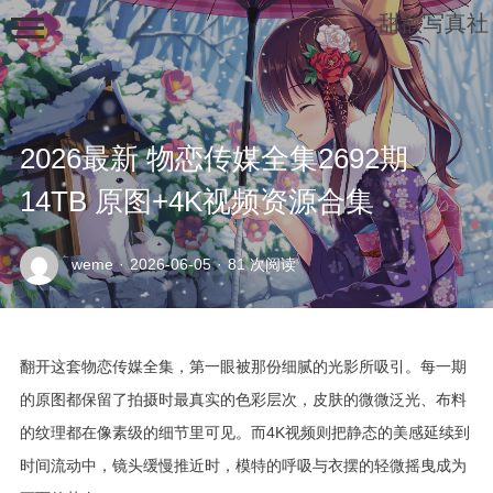
甜欲写真社
2026最新 物恋传媒全集2692期
14TB 原图+4K视频资源合集
示
weme
·
2026-06-05
·
81 次阅读
例
页
面
翻开这套物恋传媒全集，第一眼被那份细腻的光影所吸引。每一期
的原图都保留了拍摄时最真实的色彩层次，皮肤的微微泛光、布料
的纹理都在像素级的细节里可见。而4K视频则把静态的美感延续到
时间流动中，镜头缓慢推近时，模特的呼吸与衣摆的轻微摇曳成为