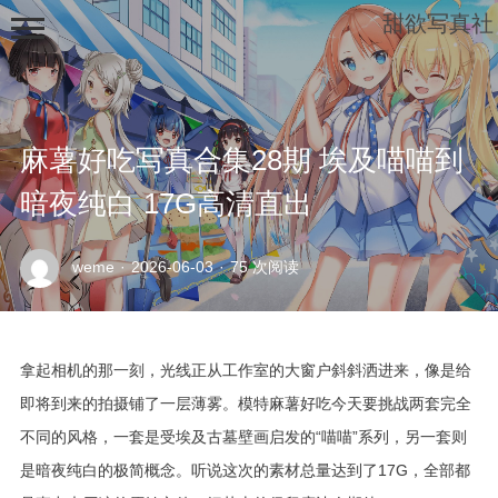
甜欲写真社
麻薯好吃写真合集28期 埃及喵喵到
暗夜纯白 17G高清直出
示
weme
·
2026-06-03
·
75 次阅读
例
页
面
拿起相机的那一刻，光线正从工作室的大窗户斜斜洒进来，像是给
即将到来的拍摄铺了一层薄雾。模特麻薯好吃今天要挑战两套完全
不同的风格，一套是受埃及古墓壁画启发的“喵喵”系列，另一套则
是暗夜纯白的极简概念。听说这次的素材总量达到了17G，全部都