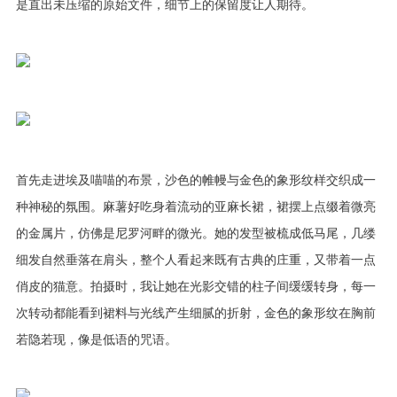
是直出未压缩的原始文件，细节上的保留度让人期待。
首先走进埃及喵喵的布景，沙色的帷幔与金色的象形纹样交织成一
种神秘的氛围。麻薯好吃身着流动的亚麻长裙，裙摆上点缀着微亮
的金属片，仿佛是尼罗河畔的微光。她的发型被梳成低马尾，几缕
细发自然垂落在肩头，整个人看起来既有古典的庄重，又带着一点
俏皮的猫意。拍摄时，我让她在光影交错的柱子间缓缓转身，每一
次转动都能看到裙料与光线产生细腻的折射，金色的象形纹在胸前
若隐若现，像是低语的咒语。