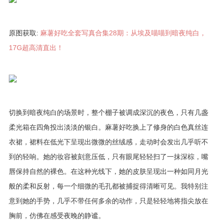
原图获取:
麻薯好吃全套写真合集28期：从埃及喵喵到暗夜纯白，
17G超高清直出！
切换到暗夜纯白的场景时，整个棚子被调成深沉的夜色，只有几盏
柔光箱在四角投出淡淡的银白。麻薯好吃换上了修身的白色真丝连
衣裙，裙料在低光下呈现出微微的丝绒感，走动时会发出几乎听不
到的轻响。她的妆容被刻意压低，只有眼尾轻轻扫了一抹深棕，嘴
唇保持自然的裸色。在这种光线下，她的皮肤呈现出一种如同月光
般的柔和反射，每一个细微的毛孔都被捕捉得清晰可见。我特别注
意到她的手势，几乎不带任何多余的动作，只是轻轻地将指尖放在
胸前，仿佛在感受夜晚的静谧。