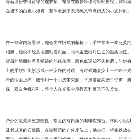
身着淡粉或薄荷绿的连衣裙，裙摆在脚步轻移时轻轻摇曳，露出藏
在裙下的白色小短裤，整体看起来既清纯又带点俏皮的小恶作剧。
在一些室内场景里，她会坐在旧式的藤椅上，手中拿着一本泛黄的
相册，指尖不经意地翻动着页面，眼神里透出对过去的温柔回忆。
背后的墙面挂着几幅简约的线条画，颜色低调却不失格调，与她身
上的柔软针织衫形成一种安静的对话。有时候她会换上一件略带光
泽的缎面上衣，腰部用一个小皮带束起，下身搭配高腰牛仔裤，脚
踩一双白色帆布鞋，整个人在光影中显得既利落又不失柔软。
户外的取景则更加随性，常见的有街角的咖啡馆露台、林间小径以
及老城区的石板路。在咖啡馆的户外座位上，她会把一杯拿铁放在