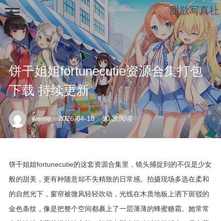
甜欲写真社
饼干姐姐fortunecutie资源合集打包
下载 持续更新
示
weme
·
2026-04-18
·
90 次阅读
例
页
面
饼干姐姐fortunecutie的这套资源合集里，镜头捕捉到的不仅是少女
般的甜美，更有种随意却不失精致的日常感。拍摄现场多选在柔和
的自然光下，窗帘被微风轻轻吹动，光线在木质地板上洒下斑驳的
金色条纹，像是把整个空间都裹上了一层薄薄的蜂蜜糖霜。她常常