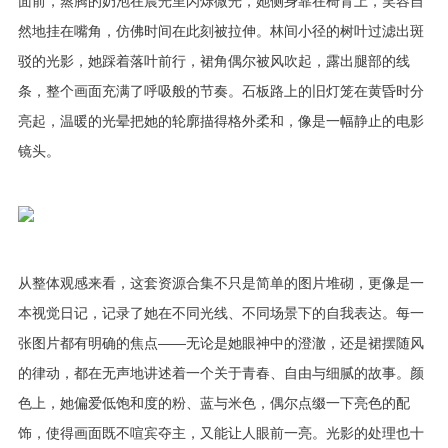
面前，蒸腾的奶泡在晨光里闪烁微光，她侧身靠在椅背上，笑容自
然地挂在嘴角，仿佛时间在此刻被拉伸。林间小径的树叶过滤出斑
驳的光影，她踩着落叶前行，裙角偶尔被风吹起，露出腿部的线
条，整个画面充满了呼吸般的节奏。石板路上的旧灯笼在黄昏时分
亮起，温暖的光晕把她的轮廓描得格外柔和，像是一幅静止的电影
镜头。
从整体观感来看，这套资源合集不只是简单的图片堆砌，更像是一
本视觉日记，记录了她在不同光线、不同场景下的自我表达。每一
张图片都有明确的焦点——无论是她眼神中的澄澈，还是裙摆随风
的律动，都在无声地讲述着一个关于青春、自由与细腻的故事。颜
色上，她偏爱低饱和度的粉、蓝与米色，偶尔点缀一下亮色的配
饰，使得画面既不喧宾夺主，又能让人眼前一亮。光影的处理也十