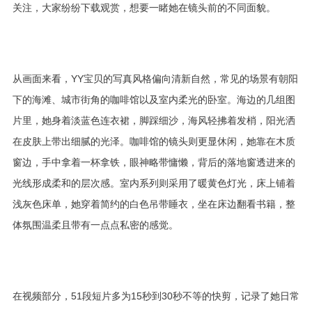
关注，大家纷纷下载观赏，想要一睹她在镜头前的不同面貌。
从画面来看，YY宝贝的写真风格偏向清新自然，常见的场景有朝阳
下的海滩、城市街角的咖啡馆以及室内柔光的卧室。海边的几组图
片里，她身着淡蓝色连衣裙，脚踩细沙，海风轻拂着发梢，阳光洒
在皮肤上带出细腻的光泽。咖啡馆的镜头则更显休闲，她靠在木质
窗边，手中拿着一杯拿铁，眼神略带慵懒，背后的落地窗透进来的
光线形成柔和的层次感。室内系列则采用了暖黄色灯光，床上铺着
浅灰色床单，她穿着简约的白色吊带睡衣，坐在床边翻看书籍，整
体氛围温柔且带有一点点私密的感觉。
在视频部分，51段短片多为15秒到30秒不等的快剪，记录了她日常