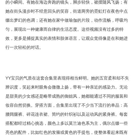
的小瞬间。有她在海边奔跑的镜头，脚步轻快，裙摆随风飞扬；有
她在街头漫步时不经意回头的笑容，街道两旁的霓虹灯在夜色中点
缀出梦幻的色调；还有她在家中做瑜伽的片段，动作流畅，呼吸均
匀，展现出一种健康而自律的生活态度。这些视频没有过多的特
效，更多是捕捉真实的表情和肢体语言，让观众觉得像是在和她进
行一次轻松的对话。
YY宝贝的气质在这套合集里表现得相当鲜明。她的五官柔和却不失
辨识度，笑起来时眼角会微微上扬，带有一种亲近的感染力。无论
是甜美的少女感还是略带成熟的御姐风，她都能通过不同的服装和
妆容自然切换。穿搭方面，合集里出现了不少当下流行的单品：高
腰阔腿裤、碎花连衣裙、简约的针织衫以及运动风的紧身裤。每套
搭配都经过精心挑选，颜色上多以莫兰迪色系为主，偶尔点缀一些
亮色的配件，比如红色的发箍或黄色的手提包，使整体看起来既有