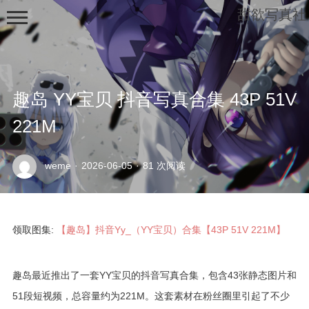
甜欲写真社
趣岛 YY宝贝 抖音写真合集 43P 51V
221M
示
weme
·
2026-06-05
·
81 次阅读
例
页
面
领取图集:
【趣岛】抖音Yy_（YY宝贝）合集【43P 51V 221M】
趣岛最近推出了一套YY宝贝的抖音写真合集，包含43张静态图片和
51段短视频，总容量约为221M。这套素材在粉丝圈里引起了不少