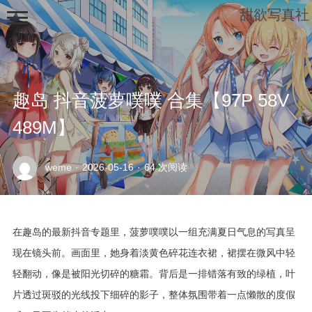
甜欲写真社
趣岛 抖音菠萝噗噗 合集【97P 58V
489M】
示
weme
·
2026-05-16
·
64 次阅读
例
页
面
在趣岛的最新抖音专题里，菠萝噗噗以一组充满夏日气息的写真呈
现在镜头前。画面里，她身着淡黄色碎花连衣裙，裙摆在微风中轻
轻翻动，像是被阳光切碎的糖霜。背后是一排错落有致的绿植，叶
片透过斑驳的光线投下细碎的影子，整体氛围带着一点懒散的度假