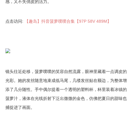
感，又不失俏皮的活力。
点击访问:
【趣岛】抖音菠萝噗噗合集【97P 58V 489M】
镜头往近处移，菠萝噗噗的笑容自然流露，眼神里藏着一点调皮的
光彩。她的发丝随意地束成低马尾，几缕发丝贴在额边，为整体增
添了几分随性。手中偶尔提着一个透明的塑料杯，杯里装着冰镇的
菠萝汁，液体在光线折射下泛出微微的金色，仿佛把夏日的甜味也
捕捉进了画面。