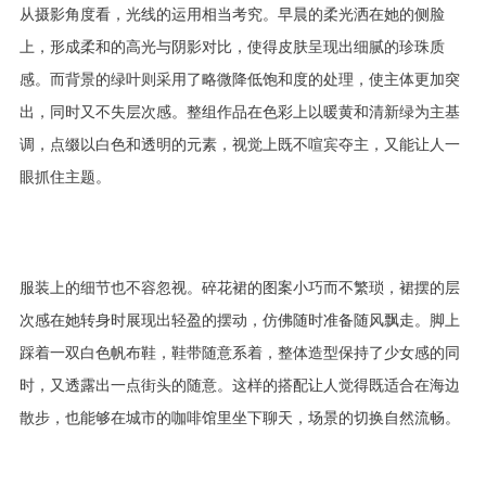
从摄影角度看，光线的运用相当考究。早晨的柔光洒在她的侧脸
上，形成柔和的高光与阴影对比，使得皮肤呈现出细腻的珍珠质
感。而背景的绿叶则采用了略微降低饱和度的处理，使主体更加突
出，同时又不失层次感。整组作品在色彩上以暖黄和清新绿为主基
调，点缀以白色和透明的元素，视觉上既不喧宾夺主，又能让人一
眼抓住主题。
服装上的细节也不容忽视。碎花裙的图案小巧而不繁琐，裙摆的层
次感在她转身时展现出轻盈的摆动，仿佛随时准备随风飘走。脚上
踩着一双白色帆布鞋，鞋带随意系着，整体造型保持了少女感的同
时，又透露出一点街头的随意。这样的搭配让人觉得既适合在海边
散步，也能够在城市的咖啡馆里坐下聊天，场景的切换自然流畅。