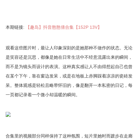
本期链接:
【趣岛】抖音憨憨倩合集【152P 13V】
观看这些图片时，最让人印象深刻的是她那种不做作的状态。无论
是笑容还是沉思，都像是她在日常生活中不经意流露出来的瞬间，
而不是为镜头而设计的表演。这种真实感让人不由得想起自己也曾
在某个下午，靠在窗边发呆，或是在地板上赤脚踩着凉凉的瓷砖发
呆。整体观感是轻松且略带怀旧的，像是翻开一本私密的日记，每
一页都记录着一个微小却温暖的瞬间。
合集里的视频部分同样保持了这种氛围，短片里她时而踱步在走廊