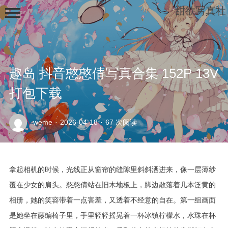
甜欲写真社
趣岛 抖音憨憨倩写真合集 152P 13V
打包下载
示
weme
·
2026-04-18
·
67 次阅读
例
页
面
拿起相机的时候，光线正从窗帘的缝隙里斜斜洒进来，像一层薄纱
覆在少女的肩头。憨憨倩站在旧木地板上，脚边散落着几本泛黄的
相册，她的笑容带着一点害羞，又透着不经意的自在。第一组画面
是她坐在藤编椅子里，手里轻轻摇晃着一杯冰镇柠檬水，水珠在杯