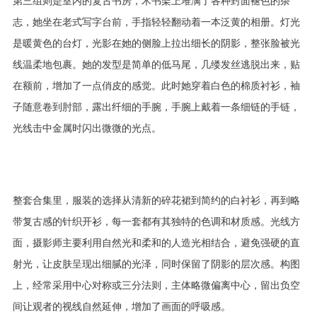
第三组则是室内的复古书房，木书架上堆满了各种封面褪色的杂
志，她坐在老式写字台前，手指轻轻翻动着一本泛黄的相册。灯光
是暖黄色的台灯，光影在她的侧脸上拉出细长的阴影，整张脸被光
线温柔地包裹。她的发型是简单的低马尾，几缕发丝逃脱出来，贴
在额前，增加了一点俏皮的感觉。此时她穿着白色的棉质衬衫，袖
子随意卷到肘部，露出纤细的手腕，手腕上戴着一条细链的手链，
光线击中金属时闪出微微的光点。
整套合集里，服装的选择从清新的碎花裙到简约的白衬衫，再到略
带复古感的针织开衫，每一套都有其独特的色调和材质感。光线方
面，摄影师主要利用自然光和柔和的人造光相结合，避免强硬的直
射光，让皮肤呈现出细腻的光泽，同时保留了阴影的层次感。构图
上，经常采用中心对称或三分法则，主体略微偏离中心，留出负空
间让观者的视线自然延伸，增加了画面的呼吸感。