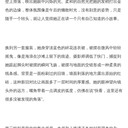
壁上滑落，映出她眼中闪烁的光。柔和的自然光把她的发梢打出金
色的边缘，整体氛围像是午后的懒散时光，没有刻意的姿势，只是
随手一个转头，就让人觉得她正在讲一个只有自己知道的小故事。
换到另一套服装，她身穿淡蓝色的碎花连衣裙，裙摆在微风中轻轻
摇曳，像是海浪在沙滩上留下的痕迹。摄影师调低了快门，捕捉到
她踮起脚尖时裙摆的瞬间飞扬，裙摆与地面的交错形成一种柔美的
线条感。背景是一面粉刷过的旧墙，墙面剥落的地方露出原始的红
砖，这种新旧对比让画面多了一层时间的厚重感。她的眼神望向镜
头外的远方，嘴角带着一点调皮的弧度，仿佛在说“快看，这里还有
很多没被发现的角落”。