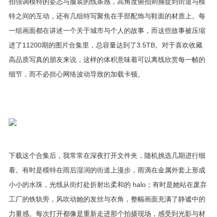
拍强调模特的姿态与服装的线条感，高角度俯拍则捕捉到街道与模
特之间的互动，还有几组特写聚焦在手部配饰与鞋面的材质上。每
一组画面都在讲述一个关于城市与个人的故事，而这些故事被压缩
进了11200期的图片合集里，总容量达到了3.5TB。对于喜欢收藏
高品质写真的朋友来说，这样的体积意味着可以离线欣赏每一帧的
细节，而不必担心网络波动导致的加载卡顿。
下载这个合集后，我常常在深夜打开文件夹，随机挑选几期进行细
看。有时是模特在雨后湿润的街道上漫步，雨滴在金属外套上形成
小小的水珠，光线从街灯处折射出柔和的 halo；有时是她站在废弃
工厂的铁轨旁，风吹动她的发丝与衣角，整幅画面充满了静谧中的
力量感。每次打开都像是重新走进那个拍摄现场，感受到光影与材