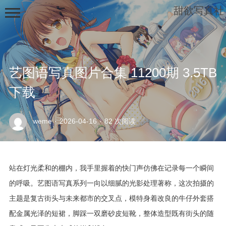
甜欲写真社
艺图语写真图片合集 11200期 3.5TB
下载
示
weme
·
2026-04-16
·
82 次阅读
例
页
面
站在灯光柔和的棚内，我手里握着的快门声仿佛在记录每一个瞬间
的呼吸。艺图语写真系列一向以细腻的光影处理著称，这次拍摄的
主题是复古街头与未来都市的交叉点，模特身着改良的牛仔外套搭
配金属光泽的短裙，脚踩一双磨砂皮短靴，整体造型既有街头的随