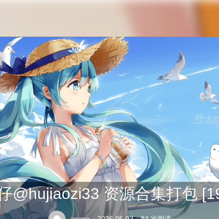
公交车司机终于在众人的指责中将座位让给了老太太
@hujiaozi33 资源合集打包 [19
weme
·
2026-06-03
·
84 次阅读