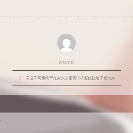
weme

公交车司机终于在众人的指责中将座位让给了老太太
G