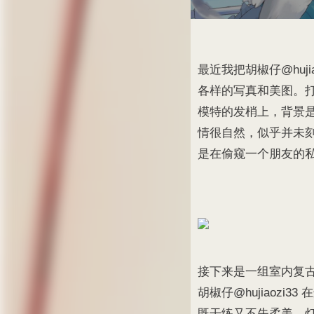
最近我把胡椒仔@huj
各样的写真和美图。
模特的发梢上，背景
情很自然，似乎并未刻
是在偷窥一个朋友的
接下来是一组室内复
胡椒仔@hujiaoz
既干练又不失柔美。