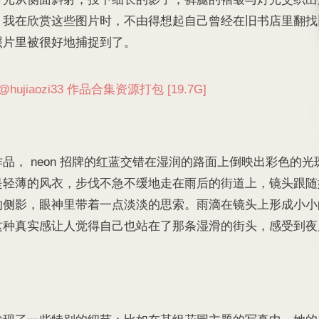
。我在欣赏这些图片时，不由得想起自己曾经在旧书店里翻找
照片里被很好地捕捉到了。
hujiaozi33 作品合集资源打包 [19.7G]
品， neon 招牌的红蓝交错在湿润的路面上倒映出彩色的
是轻薄的风衣，步伐不急不缓地走在雨后的街道上，镜头跟随
的侧影，眼神里带着一点淡淡的思索。雨滴在镜头上形成小小
这种真实感让人觉得自己也站在了那条湿滑的街头，感受到夜