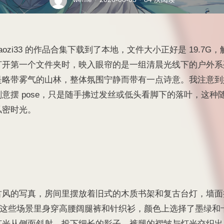
iaozi33 的作品合集下载到了本地，文件大小正好是 19.7
打开第一个文件夹时，映入眼帘的是一组清晨光线下的户外系
是略带雾气的山林，整体氛围宁静而带有一点诗意。我注意到
意摆 pose，只是随手拂过发丝或低头看脚下的落叶，这种
私密时光。
古风的写真，房间里摆放着旧式的木质书架和复古台灯，墙面
i33 在这些场景里身穿高腰阔腿裤和针织衫，颜色上选择了墨绿
灯光从侧面斜射，投下细长的影子，裤腿的褶皱与灯光交织出