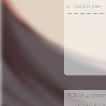

HUJIAOZI33
胡椒仔
叨叨几句...
NOTHIN