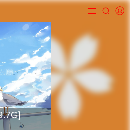

.7G]