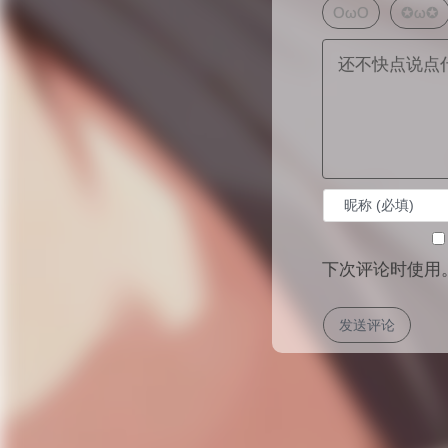
OωO
✪ω✪
下次评论时使用