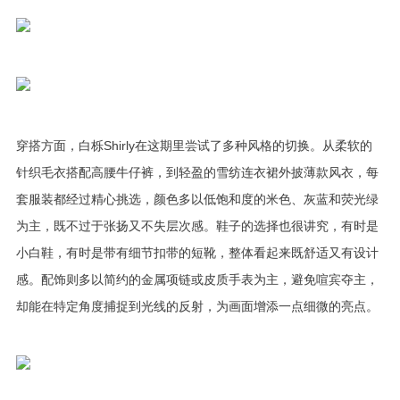
穿搭方面，白栎Shirly在这期里尝试了多种风格的切换。从柔软的
针织毛衣搭配高腰牛仔裤，到轻盈的雪纺连衣裙外披薄款风衣，每
套服装都经过精心挑选，颜色多以低饱和度的米色、灰蓝和荧光绿
为主，既不过于张扬又不失层次感。鞋子的选择也很讲究，有时是
小白鞋，有时是带有细节扣带的短靴，整体看起来既舒适又有设计
感。配饰则多以简约的金属项链或皮质手表为主，避免喧宾夺主，
却能在特定角度捕捉到光线的反射，为画面增添一点细微的亮点。