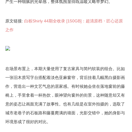
产生一种细腻的光晕感，整体氛围显得既温暖又略带梦幻。
原文链接:
白栎Shirly 44期全收录 [150GB]：超清原档・匠心还原
之作
在场景布置上，本期大量使用了复古家具与简约软装的组合。比如
一张旧木质写字台搭配着淡色亚麻窗帘，背后挂着几幅黑白摄影画
作，营造出一种文艺气息的居家感。有时候她会坐在落地窗前的藤
椅上，手里拿着一杯热饮，眼神望向窗外的街景，这种随意却又有
意的姿态让画面充满了故事性。也有几组是在室外拍摄的，选取了
城市老巷子的石板路和藤蔓爬满的墙面，光影交错中，她的身影与
环境形成了很好的对比。