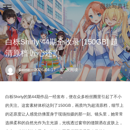
甜欲写真社
白栎Shirly 44期全收录 [150GB] 超
清原档 匠心还原
示
weme
·
2026-04-17
·
87 次阅读
例
页
面
白栎Shirly的第44期作品一经发布，便在众多粉丝圈里引起了不小
的关注。这套素材体积达到了150GB，画质均为超清原档，细节上
的还原度让人感觉仿佛置身于现场拍摄的那一刻。镜头里，她常常
选择柔和的自然光作为主光源，光线透过窗帘的缝隙洒在皮肤上，