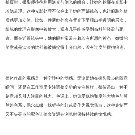
拍摄时，摄影师往往利用逆光与侧光的组合，让她的轮廓在光影中
若隐若现。这种光影处理不仅突出了她的面部线条，也让服装的材
质感更加立体。比如一件薄纱外套在背光下呈现出半透明的层次，
细腻的纹理在影像中被放大，观者几乎能感受到布料的轻盈与飘
逸。而在近景镜头中，她的眼神常常带着若有所思的神态，微微的
笑意或是淡淡的忧郁都被捕捉得十分自然，没有过度的摆拍痕迹。
整体作品的观感是一种宁静中的动感。无论是她在街头漫步的随意
瞬间，还是在工作室里专注调整姿势的专注模样，都传递出一种不
刻意却又引人注目的魅力。色调上，她偏爱低饱和度的大地色与莫
兰迪色系，偶尔点缀一抹鲜艳的红或蓝作为视觉焦点，这种克制而
又不失亮点的配色让整套资源在浏览时保持持续的愉悦感。