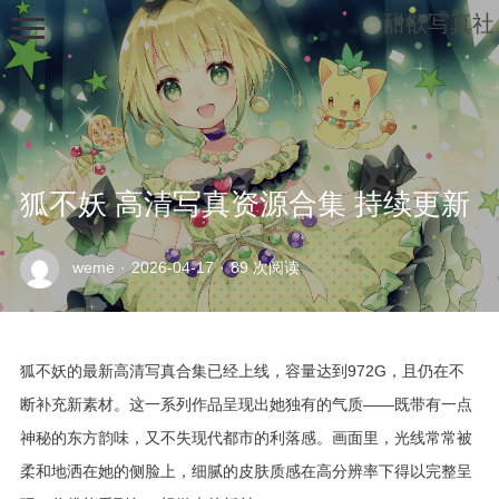
甜欲写真社
狐不妖 高清写真资源合集 持续更新
示
weme
·
2026-04-17
·
89 次阅读
例
页
面
狐不妖的最新高清写真合集已经上线，容量达到972G，且仍在不
断补充新素材。这一系列作品呈现出她独有的气质——既带有一点
神秘的东方韵味，又不失现代都市的利落感。画面里，光线常常被
柔和地洒在她的侧脸上，细腻的皮肤质感在高分辨率下得以完整呈