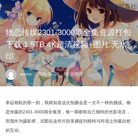
甜欲写真社
物恋传媒2301-3000期全集资源打包
下载 1.5TB 4K超清视频+图片 无水
印
示
weme
·
2026-06-05
·
83 次阅读
例
页
面
拿起相机的那一刻，我就知道这次拍摄会是一次不一样的挑战。物
恋传媒的2301-3000期全集里，每一期都有自己独特的光影语言，
而我作为摄影师，试图在这些片段里捕捉到模特与环境之间最自然
的互动。