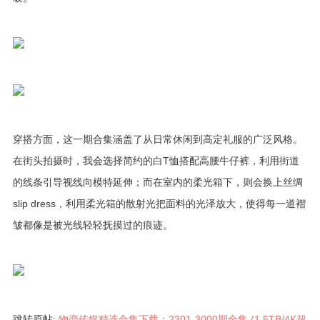
穿搭方面，这一期合集涵盖了从日常休闲到高定礼服的广泛风格。
在街头拍摄时，我会选择简约的白T恤搭配高腰牛仔裤，利用街道
的线条引导视线向模特延伸；而在室内的柔光箱下，则会换上丝绸
slip dress，利用柔光箱的散射光把面料的光泽放大，使得每一道褶
皱都像是被光线轻轻抚摸过的痕迹。
跳转原帖:
物恋传媒精选合集下载：2301-3000期全集 (1.5TB/4K超