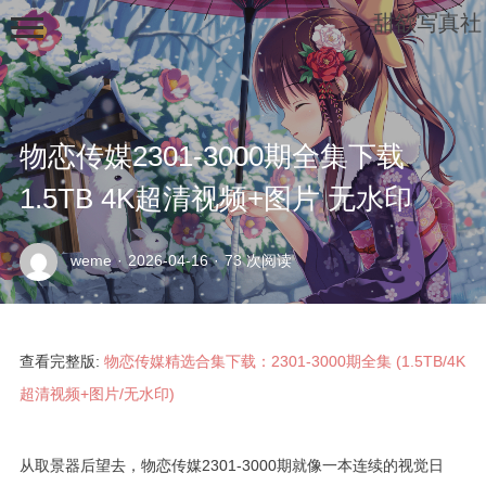
甜欲写真社
物恋传媒2301-3000期全集下载
1.5TB 4K超清视频+图片 无水印
示
weme
·
2026-04-16
·
73 次阅读
例
页
面
查看完整版:
物恋传媒精选合集下载：2301-3000期全集 (1.5TB/4K
超清视频+图片/无水印)
从取景器后望去，物恋传媒2301-3000期就像一本连续的视觉日