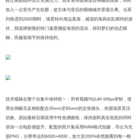
鞋让画面既怀旧又充满活力。我常采用低角度拉伸腿部线条，同时
加入一点背光产生轮廓，使主体与背后的模糊城市景观分离。当系
列推进到2600期时，场景转向海边悬崖，咸湿的海风吹乱模特的发
丝，我选择较慢的快门速度捕捉海浪的流动，得到梦幻的动态模
糊，而服装细节则保持锐利。
技术规格在整个合集中保持统一：所有视频均以4K 60fps录制，使
用全画幅无反相机配合35mm至85mm的定焦镜头，依据场景灵活
切换。原始素材后期采用中性色调曲线，保持面料真实色彩的同时
添加一点电影感提升。配套的照片集采用RAW格式拍摄，导出为无
损PNG，分辨率达到6000×4000，放大至200%依然能看到每一根