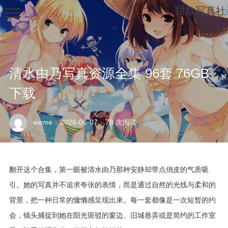
甜欲写真社
清水由乃写真资源全集 96套 76GB
下载
示
weme
·
2026-06-07
·
78 次阅读
例
页
面
翻开这个合集，第一眼被清水由乃那种安静却带点俏皮的气质吸
引。她的写真并不追求夸张的表情，而是通过自然的光线与柔和的
背景，把一种日常的慵懒感呈现出来。每一套都像是一次短暂的约
会，镜头捕捉到她在阳光斑驳的窗边、旧城巷弄或是简约的工作室