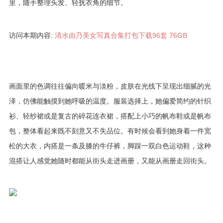
里，随手整理头发、轻抚衣角的细节。
访问本期内容:
清水由乃美女写真合集打包下载96套 76GB
画面里的色调往往偏向暖米与淡粉，皮肤在光线下呈现出细腻的光
泽，仿佛能触摸到她呼吸的温度。服装选择上，她偏爱简约的针织
衫、轻纱裙或是复古的碎花连衣裙，搭配上小巧的帆布鞋或是帆布
包，整体看起来既不刻意又不失品位。有时候会看到她身着一件宽
松的大衣，内搭是一条及膝的牛仔裤，脚踩一双白色运动鞋，这种
混搭让人感觉她随时都能从街头走进画册，又能从画册走回街头。