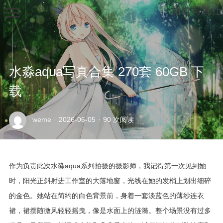
甜欲写真社
水淼aqua写真合集 270套 60GB 下
载
示
weme
·
2026-06-05
·
90 次阅读
例
页
面
作为负责此次水淼aqua系列拍摄的摄影师，我记得第一次见到她
时，阳光正斜射进工作室的大落地窗，光线在她的发梢上划出细碎
的金色。她站在简约的白色背景前，身着一套淡蓝色的薄纱连衣
裙，裙摆随微风轻轻摇曳，像是水面上的涟漪。整个场景没有过多