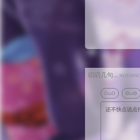
叨叨几句...
NOTHIN
OωO
✪ω✪