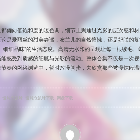
上都偏向低饱和度的暖色调，细节上则通过光影的层次感和材
无论是爱丽丝的甜美静谧，布兰儿的自然慵懒，还是妃咲的复
、细细品味”的生活态度。高清无水印的呈现让每一根绒毛、
仍能感受到质感的细腻与光影的流动。整体合集不仅是一次视
快节奏的网络浏览中，暂时放慢脚步，去欣赏那些被慢炖般温
慢炖仓鼠球
慢炖仓鼠球下载
网盘下载