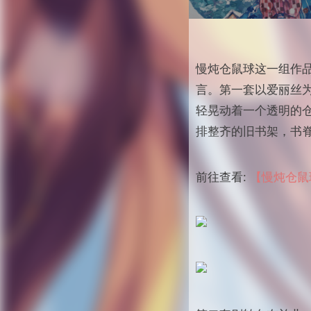
慢炖仓鼠球这一组作
言。第一套以爱丽丝
轻晃动着一个透明的
排整齐的旧书架，书
前往查看:
【慢炖仓鼠球