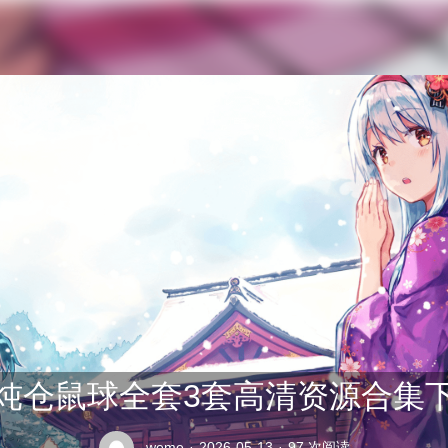
公交车司机终于在众人的指责中将座位让给了老太太
炖仓鼠球全套3套高清资源合集
weme
·
2026-05-13
·
97 次阅读