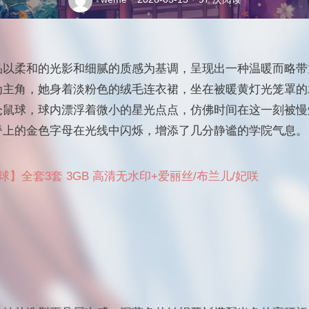
品以柔和的光影和细腻的质感为基调，呈现出一种温暖而略带
为主角，她身着淡粉色的绒毛连衣裙，坐在被暖黄灯光笼罩的
仓鼠球，球内漂浮着微小的星光点点，仿佛时间在这一刻被慢
脊上的金色字母在光线中闪烁，增添了几分静谧的学院气息。
】全套3套 3GB 高清无水印+爱丽丝/布兰儿/妃咲