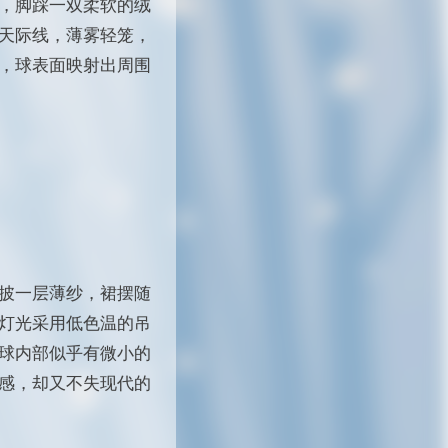
，脚踩一双柔软的绒
天际线，薄雾轻笼，
，球表面映射出周围
披一层薄纱，裙摆随
灯光采用低色温的吊
球内部似乎有微小的
感，却又不失现代的