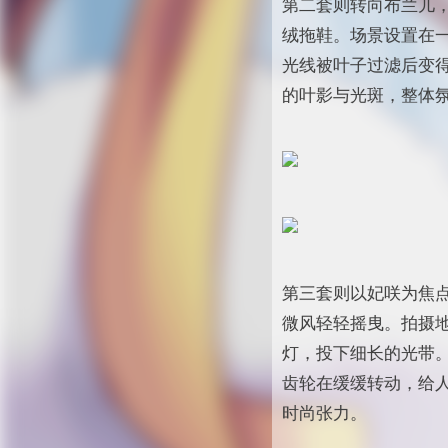
第二套则转向布兰儿
绒拖鞋。场景设置在
光线被叶子过滤后变
的叶影与光斑，整体
第三套则以妃咲为焦
微风轻轻摇曳。拍摄
灯，投下细长的光带
齿轮在缓缓转动，给
时尚张力。