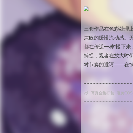
三套作品在色彩处理
炖般的缓慢流动感。
都在传递一种“慢下来
捕捉，观者在放大时
对节奏的邀请——在

写真合集打包
唯美COS