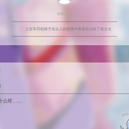
weme

公交车司机终于在众人的指责中将座位让给了老太太
G