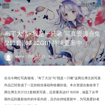
甜欲写真社
布丁大法×我是一只啾 写真资源合集
[211套][67.82GB] 持续更新中
示
weme
·
2025-12-23
·
165 次阅读
例
页
面
在当今网红写真领域，"布丁大法"与"我是一只啾"这两位博主的写真
作品已经形成了一定的粉丝基础和收藏价值。本次资源合集收录了
两位博主共计211套精美写真，总容量高达67.82GB，涵盖了从早
期作品到最新创作的丰富内容，且仍在持续更新中，为写真爱好者