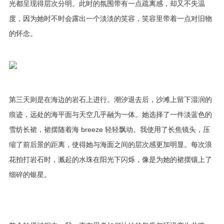
光都呈现得层次分明。此时的氛围带有一点疏离感，却又不失温
度，因为她时不时会露出一个淡淡的笑容，笑容里带着一点对旧物
的怀念。
第三天则是在海边的岩石上进行。潮汐退去后，沙滩上留下湿润的
痕迹，远处的海平面与天空几乎融为一体。她选择了一件淡蓝色的
雪纺长裙，裙摆随着海 breeze 轻轻飘动。我使用了长焦镜头，压
缩了前后景的距离，使得她与海面之间的层次感更加明显。每次浪
花拍打岩石时，溅起的水珠在阳光下闪烁，像是为她的裙摆镶上了
细碎的银星。