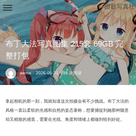
甜欲写真社
布丁大法写真图集 215套 69GB 完
整打包
示
weme
·
2026-05-31
·
99 次阅读
例
页
面
拿起相机的那一刻，我就知道这次拍摄会有不少挑战。布丁大法的
风格一直以柔软的光感和自然的姿态著称，想要捕捉到她那种随意
却又精致的感觉，需要在光线、角度和情绪上都做到恰到好处。