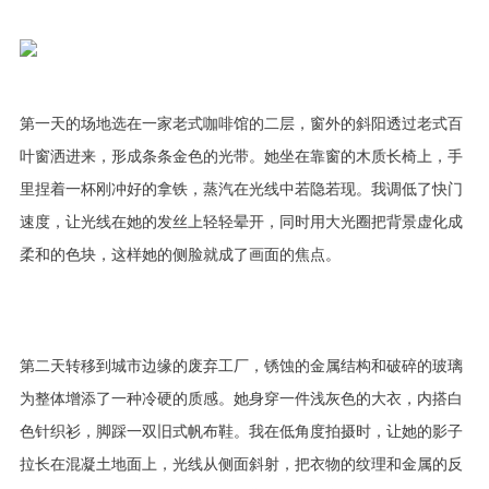
第一天的场地选在一家老式咖啡馆的二层，窗外的斜阳透过老式百
叶窗洒进来，形成条条金色的光带。她坐在靠窗的木质长椅上，手
里捏着一杯刚冲好的拿铁，蒸汽在光线中若隐若现。我调低了快门
速度，让光线在她的发丝上轻轻晕开，同时用大光圈把背景虚化成
柔和的色块，这样她的侧脸就成了画面的焦点。
第二天转移到城市边缘的废弃工厂，锈蚀的金属结构和破碎的玻璃
为整体增添了一种冷硬的质感。她身穿一件浅灰色的大衣，内搭白
色针织衫，脚踩一双旧式帆布鞋。我在低角度拍摄时，让她的影子
拉长在混凝土地面上，光线从侧面斜射，把衣物的纹理和金属的反