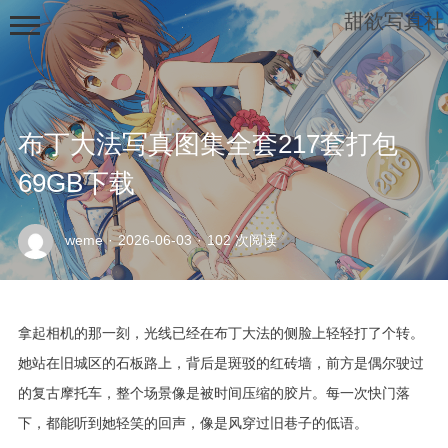
甜欲写真社
布丁大法写真图集全套217套打包
69GB下载
示
weme
·
2026-06-03
·
102 次阅读
例
页
面
拿起相机的那一刻，光线已经在布丁大法的侧脸上轻轻打了个转。
她站在旧城区的石板路上，背后是斑驳的红砖墙，前方是偶尔驶过
的复古摩托车，整个场景像是被时间压缩的胶片。每一次快门落
下，都能听到她轻笑的回声，像是风穿过旧巷子的低语。