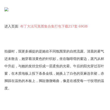
进入页面:
布丁大法写真图集合集打包下载217套 69GB
拍摄时，我更多捕捉的是她在不同氛围里的自然流露。清晨的雾气
还未散去，她穿着淡黄色的针织衫，坐在咖啡馆的窗边，蒸汽从杯
中升起，与她的发丝交织成一层柔焦的光晕。午后的阳光穿过百叶
窗，在木质地板上投下条条金线，她换上了白色的亚麻连衣裙，赤
脚踩在温热的木板上，脚趾微微蜷曲，像是在感受每一寸纹理的温
度。