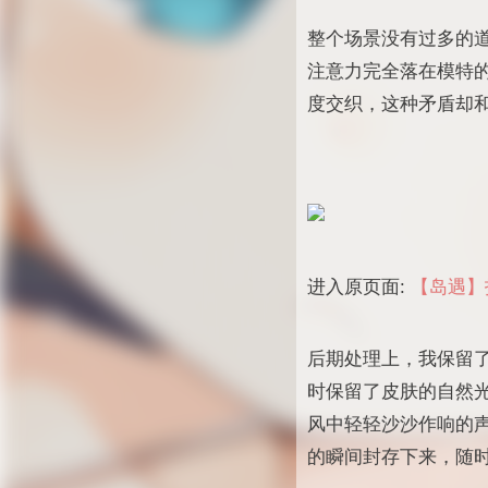
整个场景没有过多的道具
注意力完全落在模特
度交织，这种矛盾却
进入原页面:
【岛遇】抖
后期处理上，我保留
时保留了皮肤的自然
风中轻轻沙沙作响的
的瞬间封存下来，随