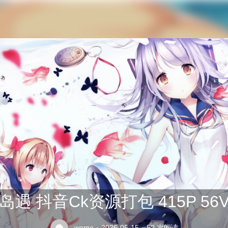
公交车司机终于在众人的指责中将座位让给了老太太
岛遇 抖音Ck资源打包 415P 56
weme
·
2026-05-15
·
52 次阅读