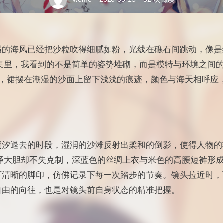
遇的海风已经把沙粒吹得细腻如粉，光线在礁石间跳动，像是
合集里，我看到的不是简单的姿势堆砌，而是模特与环境之间
e 轻摆，裙摆在潮湿的沙面上留下浅浅的痕迹，颜色与海天相呼
潮汐退去的时段，湿润的沙滩反射出柔和的倒影，使得人物的
选择大胆却不失克制，深蓝色的丝绸上衣与米色的高腰短裤形
下清晰的脚印，仿佛记录下每一次踏步的节奏。镜头拉近时，
自由的向往，也是对镜头前自身状态的精准把握。