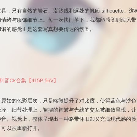
，只有自然的岩石、潮汐线和远处的帆船 silhouette。
的情绪与服饰细节上。每一次快门落下，我都能感觉到海风带
和谐的感觉正是这套写真想要传达的氛围。
音Ck合集【415P 56V】
了原始的色彩层次，只是略微提升了对比度，使得蓝色与沙色
光泽。细节处理上，裙摆的褶皱与光线的交互被细致呈现，让
声音。视觉上，整体呈现出一种略带怀旧却又充满现代感的质
时可以被重新打开。