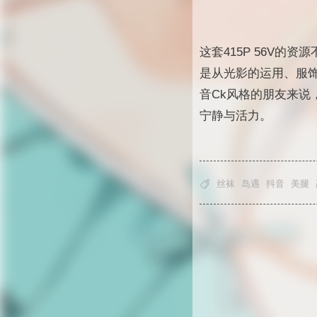
这套415P 56V
是从光影的运用、服
音Ck风格的朋友来
宁静与活力。

丝袜
岛遇
抖音
美腿