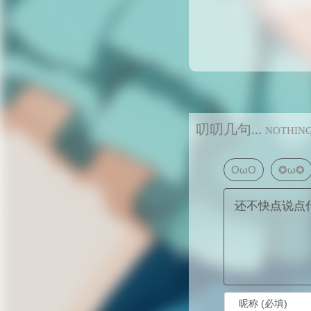
叨叨几句...
NOTHIN
OωO
✪ω✪