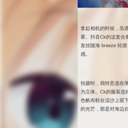
拿起相机的时候，岛
雾。抖音Ck的这套
发丝随海 breez
感。
拍摄时，我特意选在
为立体。Ck的服装
色帆布鞋在湿沙上留
的光芒，那是对海边