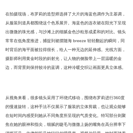
在拍摄现场，布罗莉的造型师选择了大片的海蓝色调作为主基调，
从服装到道具都围绕这个色系展开。海蓝色的连衣裙在阳光下呈现
出微微的珠光感，与沙滩上的细腻金色沙粒形成柔和的对比。镜头
常常在低角度推进，捕捉到裙摆随海 breeze 轻轻翻起的瞬间，同
时背后的海平面被拉得很长，给人一种无边的延伸感。光线方面，
摄影师利用黄金时段的斜射光，让人物的侧脸带上一层温暖的金
边，而背景则保持较冷的蓝调，这种冷暖交织让画面更具立体感。
从视角来看，很多镜头采用了环绕式移动，围绕布罗莉进行360度
的慢速旋转，这种手法不仅展示了服装的立体剪裁，也让观众能够
在短时间内感受到她从不同角度所呈现的气质变化。特写部分则聚
焦在她的眼神和指尖，细腻的睫毛与微微上扬的嘴角在高分辨率下