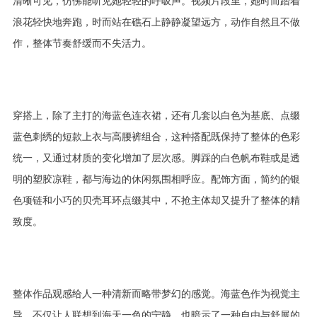
清晰可见，仿佛能听见她轻轻的呼吸声。视频片段里，她时而踏着
浪花轻快地奔跑，时而站在礁石上静静凝望远方，动作自然且不做
作，整体节奏舒缓而不失活力。
穿搭上，除了主打的海蓝色连衣裙，还有几套以白色为基底、点缀
蓝色刺绣的短款上衣与高腰裤组合，这种搭配既保持了整体的色彩
统一，又通过材质的变化增加了层次感。脚踩的白色帆布鞋或是透
明的塑胶凉鞋，都与海边的休闲氛围相呼应。配饰方面，简约的银
色项链和小巧的贝壳耳环点缀其中，不抢主体却又提升了整体的精
致度。
整体作品观感给人一种清新而略带梦幻的感觉。海蓝色作为视觉主
导，不仅让人联想到海天一色的宁静，也暗示了一种自由与舒展的