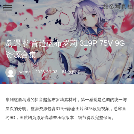
甜欲写真社
岛遇 抖音超蓝布罗莉 319P 75V 9G
资源合集
示
weme
·
2026-06-03
·
81 次阅读
例
页
面
拿到这套岛遇的抖音超蓝布罗莉素材时，第一感觉是色调的统一与
层次的分明。整套资源包含319张静态图片和75段短视频，总容量
约9G，画质均为原始高清未压缩版本，细节得以完整保留。