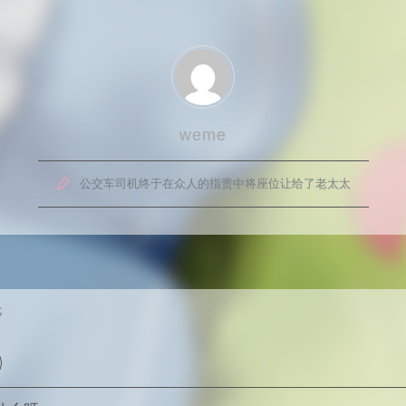
weme

公交车司机终于在众人的指责中将座位让给了老太太
G