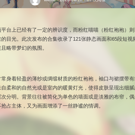
频平台上已经有了一定的辨识度，而粉红喵喵（粉红袍袍）则
的目光。此次发布的合集收录了121张静态画面和65段短
柔且略带梦幻的氛围。
常常身着轻盈的薄纱或绸缎材质的粉红袍袍，袖口与裙摆带有
来自柔和的自然光或是室内的暖黄灯光，使得皮肤呈现出细腻
层次分明。背景往往被简化为单色的墙面或是淡雅的布帘，偶
不抢占主体，又为画面增添了一丝静谧的情调。