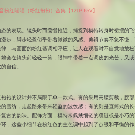
音粉红喵喵（粉红袍袍）合集【121P 65V】
动态的表现。镜头时而缓慢推近，捕捉到模特转身时裙摆的飞
的漫步，脚步轻盈似乎带着微微的风感。剪辑节奏不急不慢，
旋律，与画面的粉红基调相呼应，让人在观看时不自觉地放松
，她会在镜头前轻轻一笑，眼神中带着一点调皮的光芒，又或
敛的自信。
红袍袍的设计并不局限于单一款式。有的采用高腰剪裁，腰部
叠的雪纺，走起路来带来轻盈的波纹感；有的则是直筒式的长
分复古的韵味。配饰方面，模特常佩戴细链的项链或是小巧的
手环，这些小细节在粉红色的主色调中起到了点缀和平衡的作