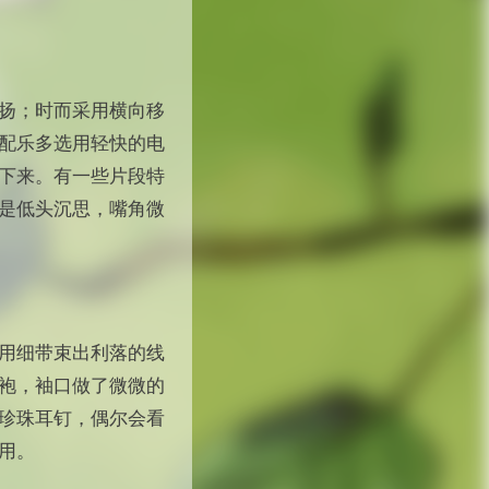
扬；时而采用横向移
配乐多选用轻快的电
下来。有一些片段特
是低头沉思，嘴角微
用细带束出利落的线
袍，袖口做了微微的
珍珠耳钉，偶尔会看
用。