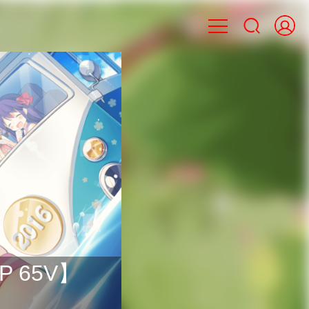

 65V】