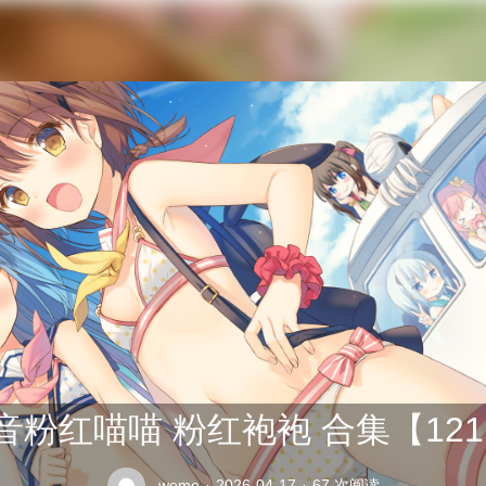
公交车司机终于在众人的指责中将座位让给了老太太
音粉红喵喵 粉红袍袍 合集【121P
weme
·
2026-04-17
·
67 次阅读