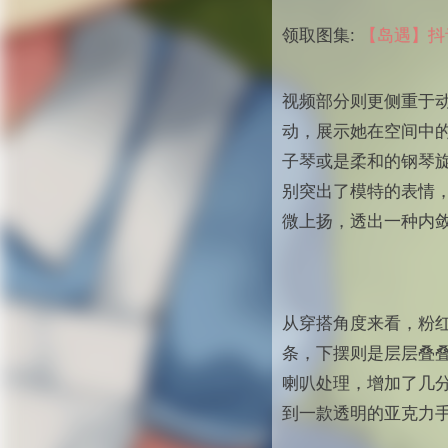
领取图集:
【岛遇】抖
视频部分则更侧重于
动，展示她在空间中
子琴或是柔和的钢琴
别突出了模特的表情
微上扬，透出一种内
从穿搭角度来看，粉
条，下摆则是层层叠
喇叭处理，增加了几
到一款透明的亚克力