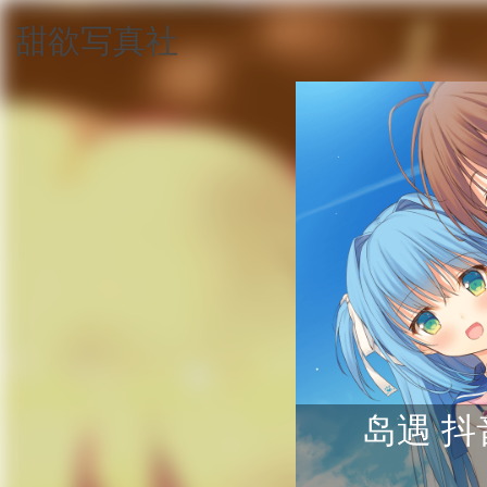
甜欲写真社
岛遇 抖