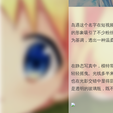
岛遇这个名字在短视
的形象吸引了不少粉丝
为基调，透出一种温
在静态写真中，模特
轻轻摇曳。光线多半
也在光影交错中显得
是透明的玻璃瓶，既