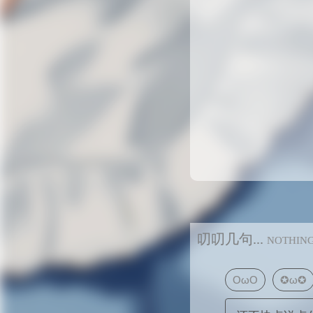
叨叨几句...
NOTHIN
OωO
✪ω✪