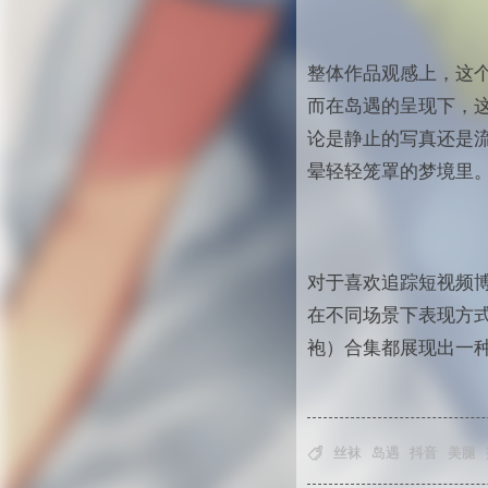
整体作品观感上，这
而在岛遇的呈现下，
论是静止的写真还是
晕轻轻笼罩的梦境里
对于喜欢追踪短视频
在不同场景下表现方
袍）合集都展现出一

丝袜
岛遇
抖音
美腿