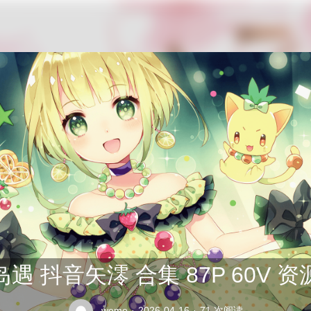
公交车司机终于在众人的指责中将座位让给了老太太
岛遇 抖音矢澪 合集 87P 60V 资
weme
·
2026-04-16
·
71 次阅读