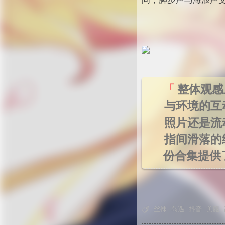
整体观感
与环境的互
照片还是流
指间滑落的
份合集提供

丝袜
岛遇
抖音
美腿