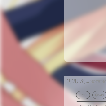
叨叨几句...
NOTHIN
OωO
✪ω✪