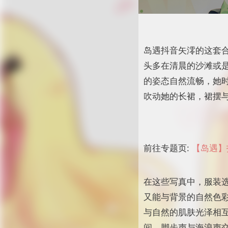
岛遇抖音矢澪的这套合
头多在清晨的沙滩或
的姿态自然流畅，她
吹动她的长裙，裙摆
前往专题页:
【岛遇】抖
在这些写真中，服装
又能与背景的自然色
与自然的肌肤光泽相
间，脚步声与海浪声