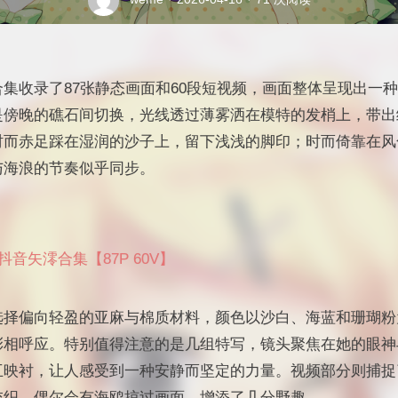
集收录了87张静态画面和60段短视频，画面整体呈现出一
是傍晚的礁石间切换，光线透过薄雾洒在模特的发梢上，带出
时而赤足踩在湿润的沙子上，留下浅浅的脚印；时而倚靠在风
与海浪的节奏似乎同步。
音矢澪合集【87P 60V】
选择偏向轻盈的亚麻与棉质材料，颜色以沙白、海蓝和珊瑚粉
彩相呼应。特别值得注意的是几组特写，镜头聚焦在她的眼神
互映衬，让人感受到一种安静而坚定的力量。视频部分则捕捉
交织，偶尔会有海鸥掠过画面，增添了几分野趣。