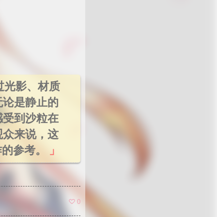
过光影、材质
无论是静止的
感受到沙粒在
观众来说，这
作的参考。
0
