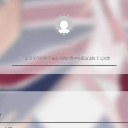
weme

公交车司机终于在众人的指责中将座位让给了老太太
G