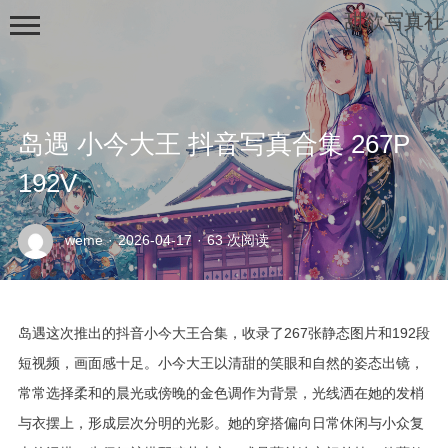
甜欲写真社
岛遇 小今大王 抖音写真合集 267P
192V
示
weme
·
2026-04-17
·
63 次阅读
例
页
面
岛遇这次推出的抖音小今大王合集，收录了267张静态图片和192段
短视频，画面感十足。小今大王以清甜的笑眼和自然的姿态出镜，
常常选择柔和的晨光或傍晚的金色调作为背景，光线洒在她的发梢
与衣摆上，形成层次分明的光影。她的穿搭偏向日常休闲与小众复