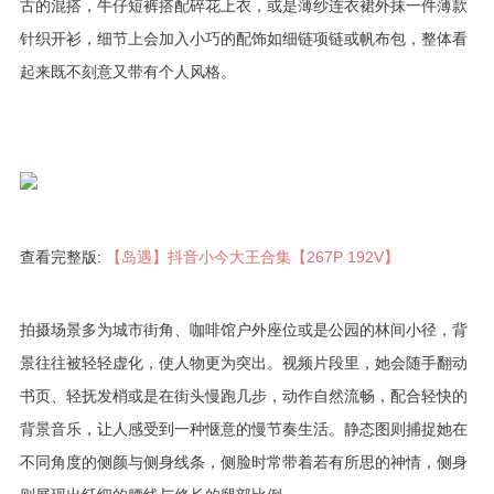
古的混搭，牛仔短裤搭配碎花上衣，或是薄纱连衣裙外抹一件薄款
针织开衫，细节上会加入小巧的配饰如细链项链或帆布包，整体看
起来既不刻意又带有个人风格。
查看完整版:
【岛遇】抖音小今大王合集【267P 192V】
拍摄场景多为城市街角、咖啡馆户外座位或是公园的林间小径，背
景往往被轻轻虚化，使人物更为突出。视频片段里，她会随手翻动
书页、轻抚发梢或是在街头慢跑几步，动作自然流畅，配合轻快的
背景音乐，让人感受到一种惬意的慢节奏生活。静态图则捕捉她在
不同角度的侧颜与侧身线条，侧脸时常带着若有所思的神情，侧身