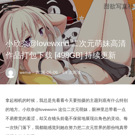
甜欲写真社
小欣奈@lovewxnn 二次元萌妹高清
作品打包下载 [498GB] 持续更新
示
weme
·
2026-06-06
·
69 次阅读
例
页
面
拿起相机的时候，我总是先看看今天要拍摄的主题到底有什么特别
的地方。小欣奈@lovewxnn 这位二次元萌妹，眼神里总带着一点
不易察觉的羞涩，却又在镜头前毫不保留地展现出角色的灵动。每
一次快门落下，我都能感觉到她在努力把二次元世界的那份纯真带