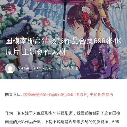
甜欲写真社
国模南栀高清摄影作品合集698张4K
原片 主题创作素材
示
weme
·
2025-12-22
·
174 次阅读
例
页
面
图集入口:
国模南栀摄影作品698P[5GB 4K原片] 主题创作参考
作为一名专注于人像摄影多年的摄影师，我最近接触到了这套国模
南栀的摄影作品合集，不得不说这是近年来少见的优质资源。698