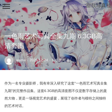
甜欲写真社
一色雨艺术写真全集九期 6.3GB高
清套图
示
weme
·
2025-12-24
·
130 次阅读
例
页
面
作为一名专业摄影师，我有幸深入研究了这套"一色雨艺术写真全集
九期"的完整作品集。这套6.3GB的高清套图不仅是数字存储上的庞
然大物，更是一场视觉艺术的盛宴，展现了创作者与模特之间独特
的艺术对话。