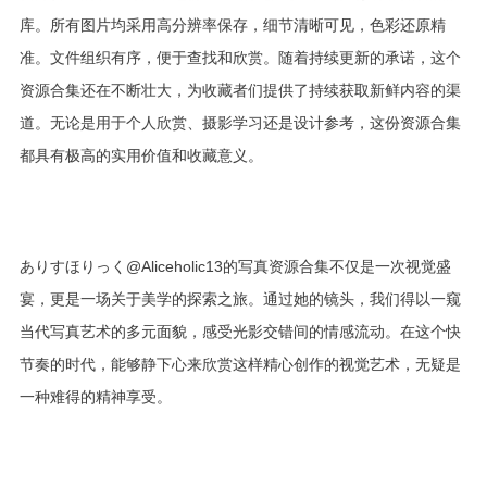
库。所有图片均采用高分辨率保存，细节清晰可见，色彩还原精
准。文件组织有序，便于查找和欣赏。随着持续更新的承诺，这个
资源合集还在不断壮大，为收藏者们提供了持续获取新鲜内容的渠
道。无论是用于个人欣赏、摄影学习还是设计参考，这份资源合集
都具有极高的实用价值和收藏意义。
ありすほりっく@Aliceholic13的写真资源合集不仅是一次视觉盛
宴，更是一场关于美学的探索之旅。通过她的镜头，我们得以一窥
当代写真艺术的多元面貌，感受光影交错间的情感流动。在这个快
节奏的时代，能够静下心来欣赏这样精心创作的视觉艺术，无疑是
一种难得的精神享受。