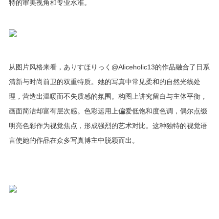
特的审美视角和专业水准。
从图片风格来看，ありすほりっく@Aliceholic13的作品融合了日系
清新与时尚前卫的双重特质。她的写真中常见柔和的自然光线处
理，营造出温暖而不失质感的氛围。构图上讲究留白与主体平衡，
画面简洁却富有层次感。色彩运用上偏爱低饱和度色调，偶尔点缀
明亮色彩作为视觉焦点，形成强烈的艺术对比。这种独特的视觉语
言使她的作品在众多写真博主中脱颖而出。