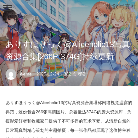
甜欲写真社
ありすほりっく@Aliceholic13写真
资源合集[266P-374G]持续更新
示
weme
·
2025-12-24
·
382 次阅读
例
页
面
ありすほりっく@Aliceholic13的写真资源合集堪称网络视觉盛宴的
典范，这份包含266张高清图片、总容量达374G的庞大资源库，为
摄影爱好者和收藏家们提供了不可多得的艺术享受。从清新自然的
日常写真到精心策划的主题拍摄，每一张作品都展现了这位博主独