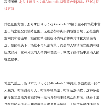
高清图册:
ありすほりっく@Aliceholic13资源合集[266v-374G] 持
续更新
拍摄氛围方面，ありすほりっく@Aliceholic13擅长在不同场景中营
造出与之匹配的情绪氛围。无论是都市街头的随性自然，还是室内
空间的私密温馨，她都能精准捕捉环境特质并将其转化为情感表
达。她的镜头下，场景不再只是背景，而是与人物情感交融的有机
组成部分，这种环境与人体的和谐统一，构成了她作品中最动人的
视觉叙事。
博主气质上，ありすほりっく@Aliceholic13展现出多面而统一的个
人魅力。时而甜美可人，时而冷艳高傲，时而活泼俏皮，这种多变
的形象塑造能力使她的每一组写真都能带给观众新鲜感。她善于通
过微妙的表情变化和肢体语言传递复杂情绪，无需过多修饰便能直