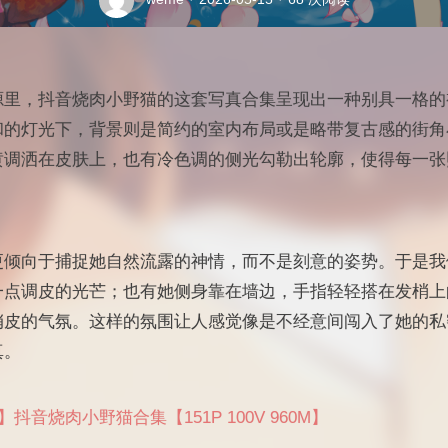
源里，抖音烧肉小野猫的这套写真合集呈现出一种别具一格的
和的灯光下，背景则是简约的室内布局或是略带复古感的街角
黄调洒在皮肤上，也有冷色调的侧光勾勒出轮廓，使得每一张
更倾向于捕捉她自然流露的神情，而不是刻意的姿势。于是我
一点调皮的光芒；也有她侧身靠在墙边，手指轻轻搭在发梢上
俏皮的气氛。这样的氛围让人感觉像是不经意间闯入了她的私
真。
抖音烧肉小野猫合集【151P 100V 960M】