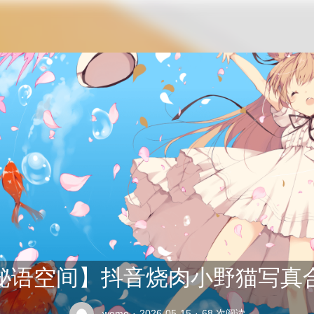
公交车司机终于在众人的指责中将座位让给了老太太
秘语空间】抖音烧肉小野猫写真
weme
·
2026-05-15
·
68 次阅读