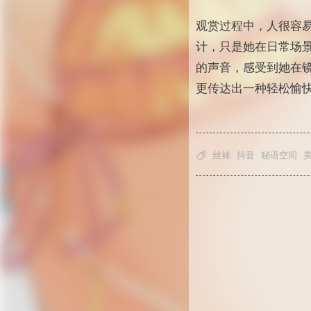
观赏过程中，人很容
计，只是她在日常场
的声音，感受到她在
更传达出一种轻松愉

丝袜
抖音
秘语空间