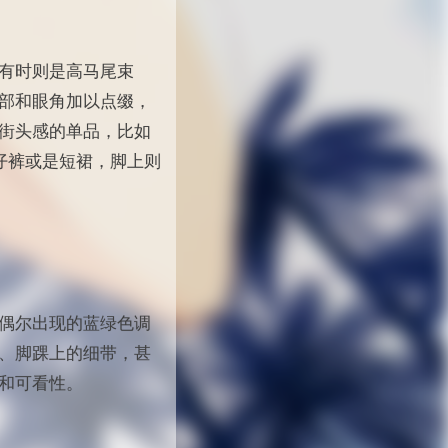
有时则是高马尾束
部和眼角加以点缀，
街头感的单品，比如
仔裤或是短裙，脚上则
偶尔出现的蓝绿色调
、脚踝上的细带，甚
和可看性。