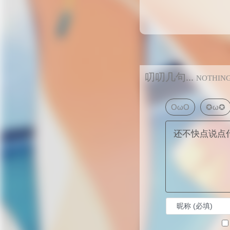
叨叨几句...
NOTHIN
OωO
✪ω✪