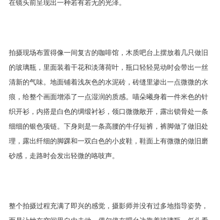
在镜头前呈现出一种若有若无的光泽。
拍摄现场布置得像一间复古的咖啡馆，木质吧台上摆放着几只做旧
的玻璃瓶，里面装着干花和淡薄荷叶，瓶口轻轻晃动时会带出一丝
清新的气味。地面铺着浅灰色的水泥砖，砖缝里渗出一点微微的水
痕，给整个画面增添了一点湿润的质感。喵朵曦身着一件米色的针
织开衫，内搭是白色的绸缎衬衫，领口微微敞开，露出锁骨处一条
细细的银色项链。下身则是一条高腰的牛仔短裤，裤脚做了做旧处
理，露出纤细的脚踝和一双白色的小皮鞋，鞋面上有微微的做旧磨
砂感，走路时会发出轻微的咯吱声。
整个拍摄过程充满了即兴的感觉，摄影师并没有过多地指导姿势，