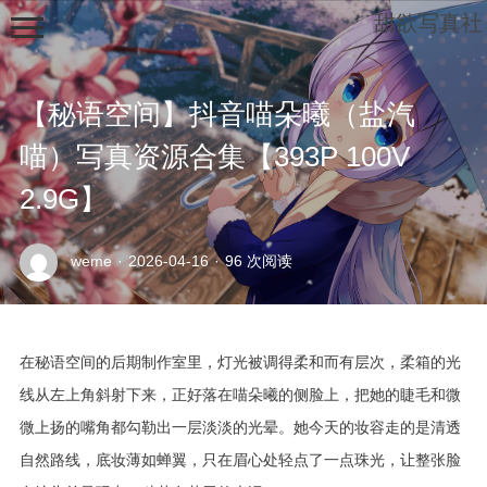
甜欲写真社
【秘语空间】抖音喵朵曦（盐汽
喵）写真资源合集【393P 100V
2.9G】
示
weme
·
2026-04-16
·
96 次阅读
例
页
面
在秘语空间的后期制作室里，灯光被调得柔和而有层次，柔箱的光
线从左上角斜射下来，正好落在喵朵曦的侧脸上，把她的睫毛和微
微上扬的嘴角都勾勒出一层淡淡的光晕。她今天的妆容走的是清透
自然路线，底妆薄如蝉翼，只在眉心处轻点了一点珠光，让整张脸