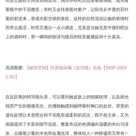
而是让她在空间里自由走动，偶尔停在吧台边靠着玻璃瓶，低头看
着瓶中的干花微笑；有时又会转身面对窗户，让阳光从半透的百叶
窗斜射进来，形成光影交错的条纹。这样的自然流动让她的表情时
而带点羞涩，时而又透出一点小调皮，尤其是当她无意中撞到吧台
上的酒杯时，那一瞬间的惊讶与随后的轻笑被捕捉得十分真实。
高清图册:
【秘语空间】抖音喵朵曦（盐汽喵）合集【393P 100V
2.9G】
在近距离的特写镜头里，可以看到她皮肤上的细腻纹理，以及因光
线而产生的微微高光，仿佛能触摸到她呼吸时胸口的起伏。背景的
虚化处理让木质吧台和干花瓶形成柔和的层次，既不抢主体，又为
画面提供了丰富的细节信息。整套作品的色调偏向温暖的米白与淡
灰，点缀着少量的木色和金属光泽，整体给人一种静谧而又带有一