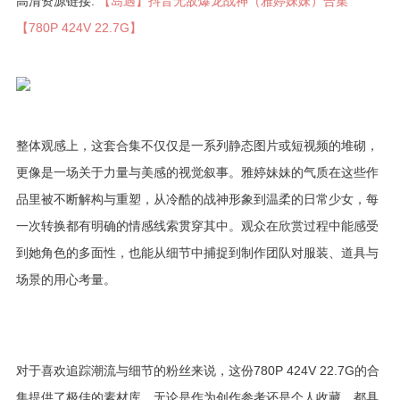
高清资源链接:
【岛遇】抖音无敌爆龙战神（雅婷妹妹）合集
【780P 424V 22.7G】
整体观感上，这套合集不仅仅是一系列静态图片或短视频的堆砌，
更像是一场关于力量与美感的视觉叙事。雅婷妹妹的气质在这些作
品里被不断解构与重塑，从冷酷的战神形象到温柔的日常少女，每
一次转换都有明确的情感线索贯穿其中。观众在欣赏过程中能感受
到她角色的多面性，也能从细节中捕捉到制作团队对服装、道具与
场景的用心考量。
对于喜欢追踪潮流与细节的粉丝来说，这份780P 424V 22.7G的合
集提供了极佳的素材库，无论是作为创作参考还是个人收藏，都具