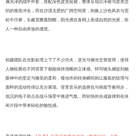
属光泽的战甲外套，搭配深色皮质短裙，整体呈现出冷硬与柔美交
织的视觉冲击；而在沙漠戈壁的广阔空间里，则换上沙色风衣与宽
松牛仔裤，头戴宽檐遮阳帽，阳光洒在发梢上形成自然的光斑，给
人一种自由奔放的感觉。
拍摄团队在光影处理上下了不少功夫，逆光与侧光交替使用，使得
人物轮廓在不同背景下都能保持清晰的立体感。特写镜头捕捉到她
眼神中的坚定与微笑的柔和，慢动作的转身瞬间则让服装的纹理与
面料的流动性得以充分展现。背景音乐的选择也与画面节奏同步，
低沉的电子鼓点在战斗场景中推进气氛，而轻快的合成旋律则在休
闲片段中带来轻松的愉悦感。