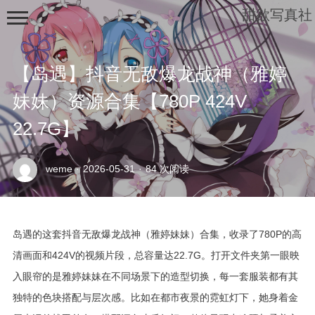
甜欲写真社
【岛遇】抖音无敌爆龙战神（雅婷
妹妹）资源合集【780P 424V
22.7G】
示
weme
·
2026-05-31
·
84 次阅读
例
页
面
岛遇的这套抖音无敌爆龙战神（雅婷妹妹）合集，收录了780P的高
清画面和424V的视频片段，总容量达22.7G。打开文件夹第一眼映
入眼帘的是雅婷妹妹在不同场景下的造型切换，每一套服装都有其
独特的色块搭配与层次感。比如在都市夜景的霓虹灯下，她身着金