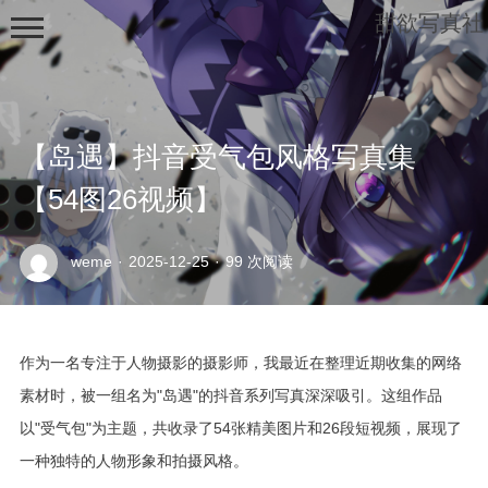
甜欲写真社
【岛遇】抖音受气包风格写真集
【54图26视频】
示
weme
·
2025-12-25
·
99 次阅读
例
页
面
作为一名专注于人物摄影的摄影师，我最近在整理近期收集的网络
素材时，被一组名为"岛遇"的抖音系列写真深深吸引。这组作品
以"受气包"为主题，共收录了54张精美图片和26段短视频，展现了
一种独特的人物形象和拍摄风格。