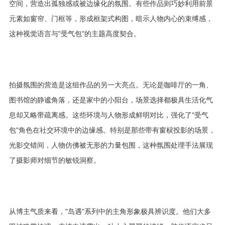
空间，营造出孤独感或被边缘化的氛围。有些作品则巧妙利用前景
元素如窗帘、门框等，形成框架式构图，暗示人物内心的束缚感，
这种视觉语言与"受气包"的主题高度契合。
拍摄氛围的营造是这组作品的另一大亮点。无论是咖啡厅的一角、
图书馆的静谧角落，还是家中的小阳台，场景选择都极具生活化气
息却又略带疏离感。这些环境与人物形成鲜明对比，强化了"受气
包"角色在社交环境中的边缘感。特别是那些带有窗棂投影的场景，
光影交错间，人物仿佛被无形的力量包围，这种氛围处理手法展现
了摄影师对细节的敏锐洞察。
从博主气质来看，"岛遇"系列中的主角形象极具辨识度。他们大多