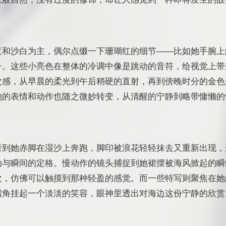
蓝和沙白为主，偶尔点缀一下珊瑚红的细节——比如她手腕上
子。这些小亮色在整体的冷调中像是跳动的音符，给视觉上带
次感，从早晨的柔光到午后稍硬的直射，再到傍晚时分的金色
她的表情和动作也随之微妙转变，从清醒的宁静到略带慵懒的
看到她赤脚在湿沙上奔跑，脚印被浪花轻轻抹去又重新出现，
动与瞬间的定格。慢动作的镜头捕捉到她裙摆被海风掀起的瞬
次，仿佛可以触摸到那种轻盈的感觉。而一些特写则聚焦在她
嘴角挂起一个淡淡的笑容，眼神里透出对海边这份宁静的欣赏