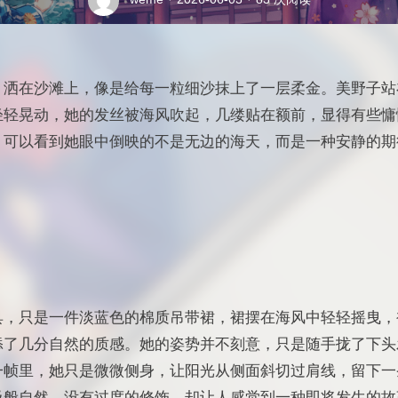
，洒在沙滩上，像是给每一粒细沙抹上了一层柔金。美野子站
轻轻晃动，她的发丝被海风吹起，几缕贴在额前，显得有些慵
，可以看到她眼中倒映的不是无边的海天，而是一种安静的期
具，只是一件淡蓝色的棉质吊带裙，裙摆在海风中轻轻摇曳，
添了几分自然的质感。她的姿势并不刻意，只是随手拢了下头
一帧里，她只是微微侧身，让阳光从侧面斜切过肩线，留下一
吸般自然，没有过度的修饰，却让人感觉到一种即将发生的故