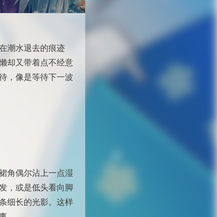
在潮水退去的痕迹
懒却又带着点不经意
待，像是等待下一波
裙角偶尔沾上一点湿
发，或是低头看向脚
条细长的光影。这样
事。