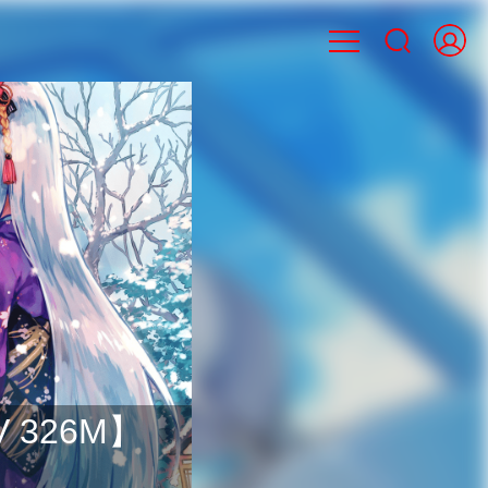

 326M】