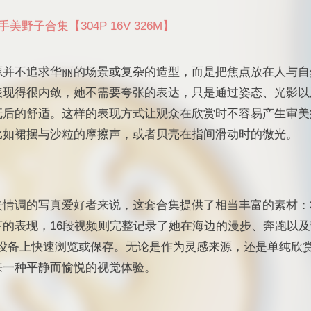
美野子合集【304P 16V 326M】
源并不追求华丽的场景或复杂的造型，而是把焦点放在人与自
表现得很内敛，她不需要夸张的表达，只是通过姿态、光影以
抚后的舒适。这样的表现方式让观众在欣赏时不容易产生审美
比如裙摆与沙粒的摩擦声，或者贝壳在指间滑动时的微光。
情调的写真爱好者来说，这套合集提供了相当丰富的素材：3
下的表现，16段视频则完整记录了她在海边的漫步、奔跑以
动设备上快速浏览或保存。无论是作为灵感来源，还是单纯欣
来一种平静而愉悦的视觉体验。