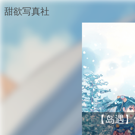
甜欲写真社
【岛遇】快