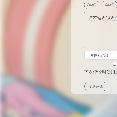
OωO
✪ω✪
下次评论时使用