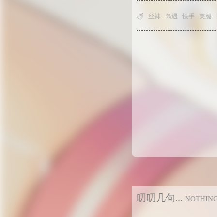

丝袜
岛遇
快手
美腿
叨叨几句...
NOTHIN