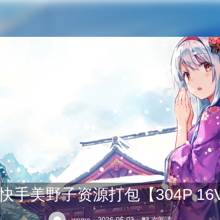
公交车司机终于在众人的指责中将座位让给了老太太
手美野子资源打包【304P 16V
weme
·
2026-06-03
·
83 次阅读