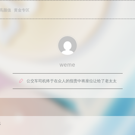
高颜值
黄金专区
weme

公交车司机终于在众人的指责中将座位让给了老太太
G