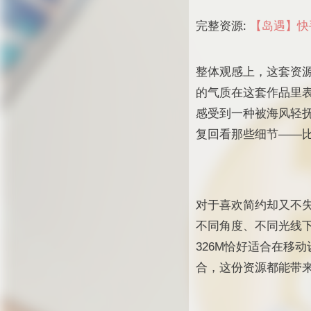
完整资源:
【岛遇】快手
整体观感上，这套资
的气质在这套作品里
感受到一种被海风轻
复回看那些细节——
对于喜欢简约却又不失
不同角度、不同光线
326M恰好适合在移
合，这份资源都能带